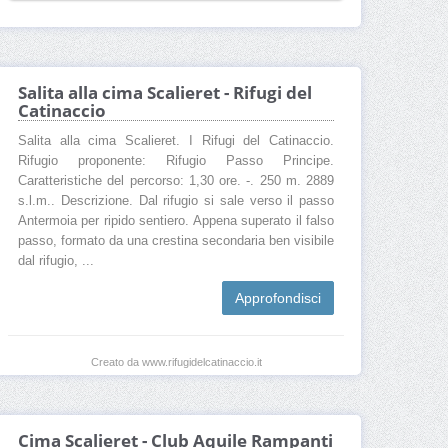
Salita alla cima Scalieret - Rifugi del
Catinaccio
Salita alla cima Scalieret. I Rifugi del Catinaccio.
Rifugio proponente: Rifugio Passo Principe.
Caratteristiche del percorso: 1,30 ore. -. 250 m. 2889
s.l.m.. Descrizione. Dal rifugio si sale verso il passo
Antermoia per ripido sentiero. Appena superato il falso
passo, formato da una crestina secondaria ben visibile
dal rifugio, ...
Approfondisci
Creato da www.rifugidelcatinaccio.it
Cima Scalieret - Club Aquile Rampanti