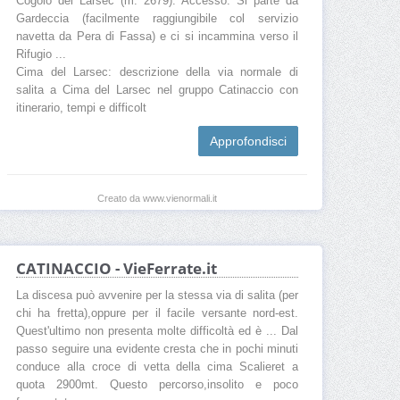
Cogolo del Larsec (m. 2679). Accesso: Si parte da
Gardeccia (facilmente raggiungibile col servizio
navetta da Pera di Fassa) e ci si incammina verso il
Rifugio ...
Cima del Larsec: descrizione della via normale di
salita a Cima del Larsec nel gruppo Catinaccio con
itinerario, tempi e difficolt
Approfondisci
Creato da www.vienormali.it
CATINACCIO - VieFerrate.it
La discesa può avvenire per la stessa via di salita (per
chi ha fretta),oppure per il facile versante nord-est.
Quest'ultimo non presenta molte difficoltà ed è ... Dal
passo seguire una evidente cresta che in pochi minuti
conduce alla croce di vetta della cima Scalieret a
quota 2900mt. Questo percorso,insolito e poco