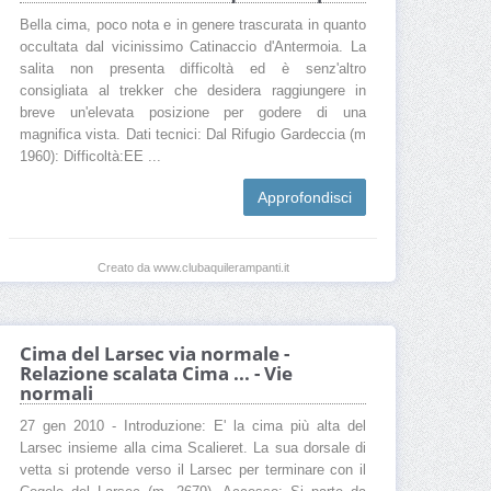
Bella cima, poco nota e in genere trascurata in quanto
occultata dal vicinissimo Catinaccio d'Antermoia. La
salita non presenta difficoltà ed è senz'altro
consigliata al trekker che desidera raggiungere in
breve un'elevata posizione per godere di una
magnifica vista. Dati tecnici: Dal Rifugio Gardeccia (m
1960): Difficoltà:EE ...
Approfondisci
Creato da www.clubaquilerampanti.it
Cima del Larsec via normale -
Relazione scalata Cima ... - Vie
normali
27 gen 2010 - Introduzione: E' la cima più alta del
Larsec insieme alla cima Scalieret. La sua dorsale di
vetta si protende verso il Larsec per terminare con il