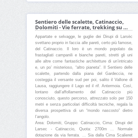
Sentiero delle scalette, Catinaccio,
Dolomiti - Vie ferrate, trekking su ...
Appartate e selvagge, le guglie dei Dirupi di Larsèc
svettano proprio in faccia alle pareti, certo più famose,
del Catinaccio. Il loro è un mondo popolato da
frastagliati campanili e bianche pareti, stretti gli uni
alle altre come fantastiche architetture di un’intricato
e, un po’ misterioso, “altro pianeta”. Il Sentiero delle
scalette, partendo dalla piana del Gardeccia, ne
costeggia il versante sud per poi, salito il Vallone di
Lausa, raggiungere il Lago ed il rif. Antermoia. Così,
lontano dall’affollamento del Catinaccio più
conosciuto, questo percorso, attrezzato solo per 150
metri e senza particolari difficoltà tecniche, regala la
diversa prospettiva di un “mondo nascosto” dietro
l’angolo.
Area: Dolomiti, Gruppo: Catinaccio, Cima: Dirupi del
Larsec - Catinaccio, Quota: 2700m ... Normale
dotazione da via ferrata. ... Sia dalla Cima Scalieret