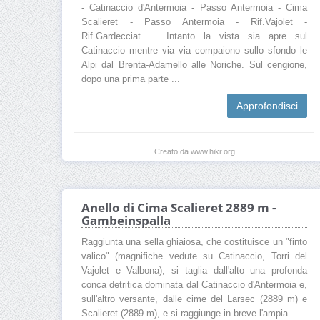
- Catinaccio d'Antermoia - Passo Antermoia - Cima
Scalieret - Passo Antermoia - Rif.Vajolet -
Rif.Gardecciat ... Intanto la vista sia apre sul
Catinaccio mentre via via compaiono sullo sfondo le
Alpi dal Brenta-Adamello alle Noriche. Sul cengione,
dopo una prima parte ...
Approfondisci
Creato da www.hikr.org
Anello di Cima Scalieret 2889 m -
Gambeinspalla
Raggiunta una sella ghiaiosa, che costituisce un "finto
valico" (magnifiche vedute su Catinaccio, Torri del
Vajolet e Valbona), si taglia dall'alto una profonda
conca detritica dominata dal Catinaccio d'Antermoia e,
sull'altro versante, dalle cime del Larsec (2889 m) e
Scalieret (2889 m), e si raggiunge in breve l'ampia ...