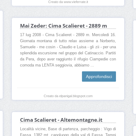
Creato da www.vieferrate.it
Mai Zeder: Cima Scalieret - 2889 m
17 lug 2008 - Cima Scalieret - 2889 m. Mercoledi 16.
Giornata montana di tutto relax assieme a Norberto,
Samuele - me cosin - Claudio e Luisa - gli zii - per una
splendida escursione nel gruppo del Catinaccio. Partiti
da Pera, dopo aver raggiunto il rifugio Ciampedie con
comoda ma LENTA seggiovia, abbiamo ...
Approfondisci
Creato da elpanigal.blogspot.com
Cima Scalieret - Altemontagne.it
Località vicine, Base di partenza, parcheggio : Vigo di
Fassa, 1382 mt. capoluogo della val di Fassa. Tempi