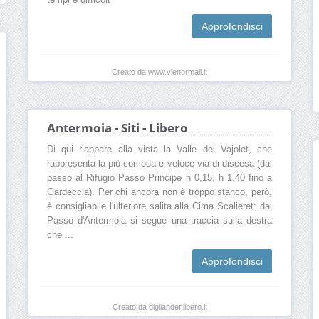
tempi e difficolt
Approfondisci
Creato da www.vienormali.it
Antermoia - Siti - Libero
Di qui riappare alla vista la Valle del Vajolet, che
rappresenta la più comoda e veloce via di discesa (dal
passo al Rifugio Passo Principe h 0,15, h 1,40 fino a
Gardeccia). Per chi ancora non è troppo stanco, però,
è consigliabile l'ulteriore salita alla Cima Scalieret: dal
Passo d'Antermoia si segue una traccia sulla destra
che ...
Approfondisci
Creato da digilander.libero.it