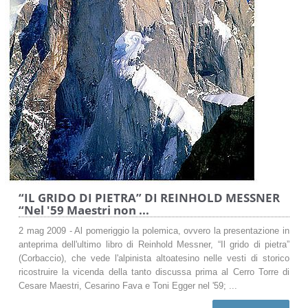
“IL GRIDO DI PIETRA” DI REINHOLD MESSNER
“Nel '59 Maestri non ...
2 mag 2009 - Al pomeriggio la polemica, ovvero la presentazione in
anteprima dell'ultimo libro di Reinhold Messner, “Il grido di pietra”
(Corbaccio), che vede l'alpinista altoatesino nelle vesti di storico
ricostruire la vicenda della tanto discussa prima al Cerro Torre di
Cesare Maestri, Cesarino Fava e Toni Egger nel '59; ...