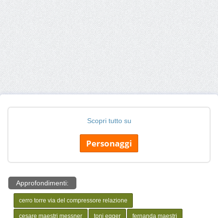
Scopri tutto su
Personaggi
Approfondimenti:
cerro torre via del compressore relazione
cesare maestri messner
toni egger
fernanda maestri