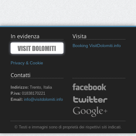
In evidenza
Visita
Booking VisitDolomiti.info
Privacy & Cookie
Contatti
Indirizzo:
Trento, Italia
P.iva:
01838170221
Email:
info@visitdolomiti.info
© Testi e immagini sono di proprietà dei rispettivi siti indicati.