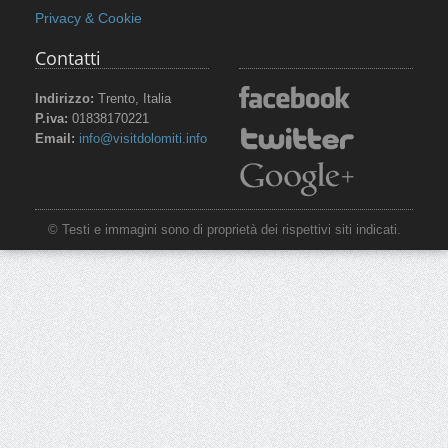
Privacy & Cookie
Contatti
Indirizzo:
Trento, Italia
P.iva:
01838170221
Email:
info@visitdolomiti.info
© Testi e immagini sono di proprietà dei rispettivi siti indicati.