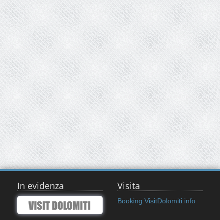
In evidenza
Visita
Booking VisitDolomiti.info