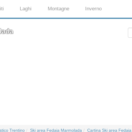
ti
Laghi
Montagne
Inverno
lada
stico Trentino
Ski area Fedaia Marmolada
Cartina Ski area Fedai