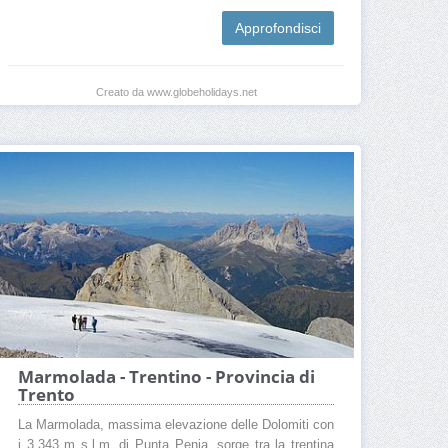
Approfondisci
Creato da www.globeholidays.net
Marmolada - Trentino - Provincia di
Trento
La Marmolada, massima elevazione delle Dolomiti con
i 3.343 m s.l.m. di Punta Penia, sorge tra la trentina