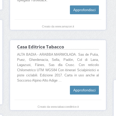
ripiegata Turtleback.
Approfondisci
Creato da www.amazon.it
Casa Editrice Tabacco
ALTA BADIA - ARABBA MARMOLADA. Sas de Putia,
Puez, Gherdenacia, Sella, Padòn, Col di Lana,
Lagazuoi, Fànes, Sas dla Crusc. Con reticolo
Chilometrico UTM WGS84 Con itinerari Scialpinistici e
piste ciclabili. Edizione 2017. Carta in uso anche al
Soccorso Alpino Alto Adige ...
Approfondisci
Creato da www.tabaccoeditrice.it