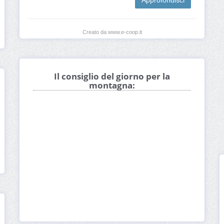
Approfondisci
Creato da www.e-coop.it
Il consiglio del giorno per la
montagna: