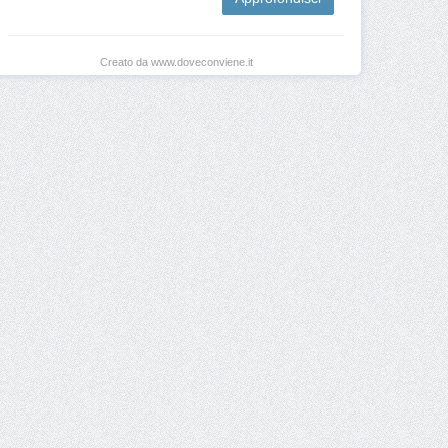
Creato da www.doveconviene.it