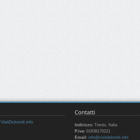
Contatti
VisitDolomiti.info
Indirizzo:
Trento, Italia
P.iva:
01838170221
Email:
info@visitdolomiti.info