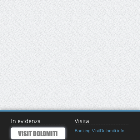
In evidenza
Visita
Booking VisitDolomiti.info