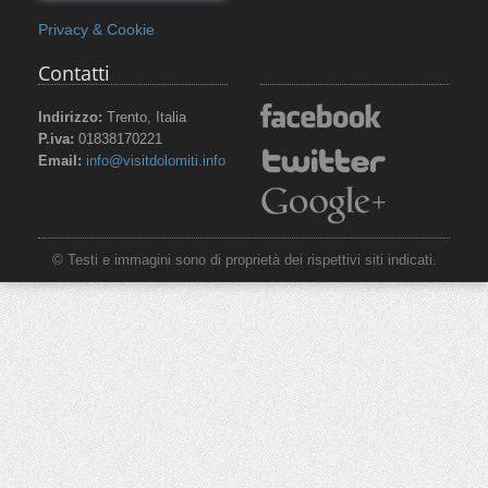
Privacy & Cookie
Contatti
Indirizzo:
Trento, Italia
P.iva:
01838170221
Email:
info@visitdolomiti.info
© Testi e immagini sono di proprietà dei rispettivi siti indicati.