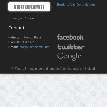
Booking VisitDolomiti.info
Privacy & Cookie
Contatti
Indirizzo:
Trento, Italia
P.iva:
01838170221
Email:
info@visitdolomiti.info
© Testi e immagini sono di proprietà dei rispettivi siti indicati.