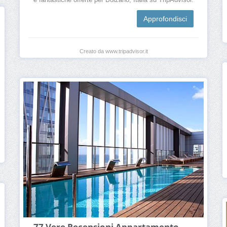
e fantastiche offerte per Bolzano, Italia su TripAdvisor.
Approfondisci
Creato da www.tripadvisor.it
77 Vere Recensioni Appartamento -