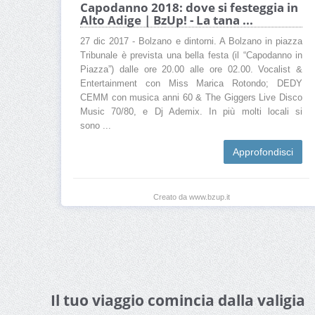
Capodanno 2018: dove si festeggia in
Alto Adige | BzUp! - La tana ...
27 dic 2017 - Bolzano e dintorni. A Bolzano in piazza
Tribunale è prevista una bella festa (il “Capodanno in
Piazza”) dalle ore 20.00 alle ore 02.00. Vocalist &
Entertainment con Miss Marica Rotondo; DEDY
CEMM con musica anni 60 & The Giggers Live Disco
Music 70/80, e Dj Ademix. In più molti locali si
sono ...
Approfondisci
Creato da www.bzup.it
Il tuo viaggio comincia dalla valigia