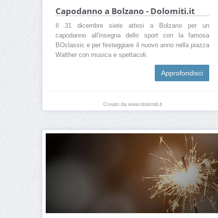
Capodanno a Bolzano - Dolomiti.it
Il 31 dicembre siete attesi a Bolzano per un
capodanno all'insegna dello sport con la famosa
BOclassic e per festeggiare il nuovo anno nella piazza
Walther con musica e spettacoli.
Approfondisci
Creato da www.dolomiti.it