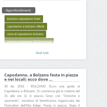
Approfondimenti:
bolzano capodanno hotel
capodanno a bolzano offerte
cena di capodanno bolzano
cenone capodanno 2018 bolzano
capodanno bolzano 2018 eventi
Vedi tutti
capodanno a bolzano cosa fare
fuochi d artificio capodanno bolzano
Capodanno, a Bolzano festa in piazza
e nei locali: ecco dove ...
30 dic 2016 - BOLZANO. Ecco una guida al
Capodanno a Bolzano. Si comnincia già la mattina del
31 alle ore 11 in piazza Gries con "Ostriche e
spumante", iniziativa di beneficenza organizzata dai
Floricoltori dell'Alto Adige. Festa in piazza. Dopo il