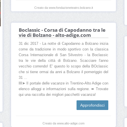
Creato da www.fondazioneteatro.bolzano.it
Boclassic - Corsa di Capodanno tra le
vie di Bolzano - alto-adige.com
31 dic 2017 - La notte di Capodanno a Bolzano inizia
come da tradizione in modo sportivo con la classica
Corsa Internazionale di San Silvestro - la Boclassic
tra le vie della città di Bolzano. Scacciare l'anno
vecchio correndo! E' questo lo scopo della BOclassic
che si tiene ormai da anni a Bolzano il pomeriggio del
31 ...
llll➤ Il portale delle vacanze in Trentino-Alto Adige con
elenco alloggi e informazioni sulla regione. ➨ Trovate
qui una raccolta dei migliori pacchetti vacanza!
Approfondisci
Creato da www.alto-adige.com