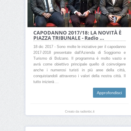
CAPODANNO 2017/18: LA NOVITÀ È
PIAZZA TRIBUNALE - Radio ...
18 dic 2017 - Sono molte le iniziative per il capodanno
2017-2018 presentate dall'Azienda di Soggiorno e
Turismo di Bolzano. Il programma è molto vasto e
avrà come obiettivo principale quello di coinvolgere
anche i numerosi turisti in più aree della città,
conquistandoli attraverso i valori della nostra città. Il
tutto inizierà ...
Approfondisci
Creato da radionbc.it