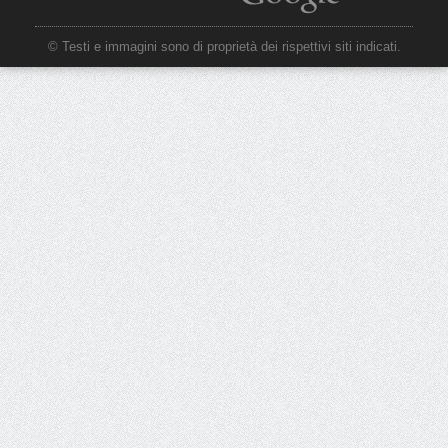
© Testi e immagini sono di proprietà dei rispettivi siti indicati.