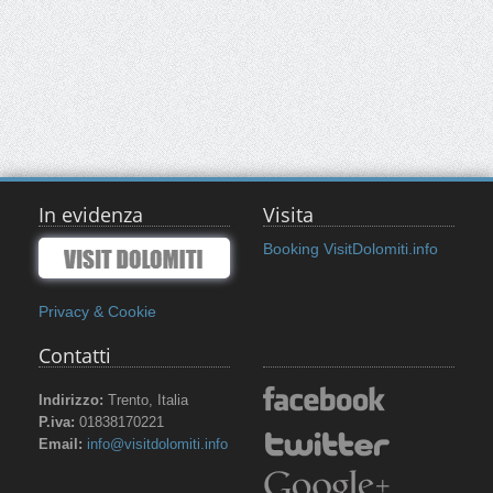
In evidenza
Visita
Booking VisitDolomiti.info
Privacy & Cookie
Contatti
Indirizzo:
Trento, Italia
P.iva:
01838170221
Email:
info@visitdolomiti.info