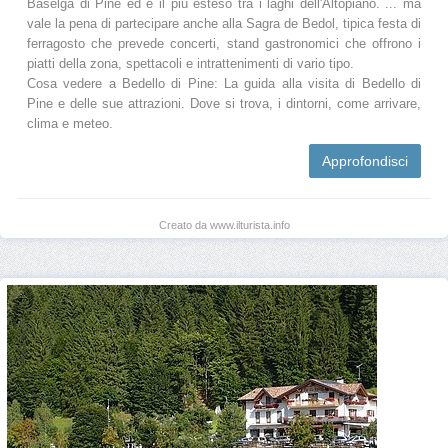
Baselga di Piné ed è il più esteso tra i laghi dell'Altopiano. ... ma
vale la pena di partecipare anche alla Sagra de Bedol, tipica festa di
ferragosto che prevede concerti, stand gastronomici che offrono i
piatti della zona, spettacoli e intrattenimenti di vario tipo.
Cosa vedere a Bedello di Pine: La guida alla visita di Bedello di
Pine e delle sue attrazioni. Dove si trova, i dintorni, come arrivare,
clima e meteo.
Approfondisci
Creato da www.ilturista.info