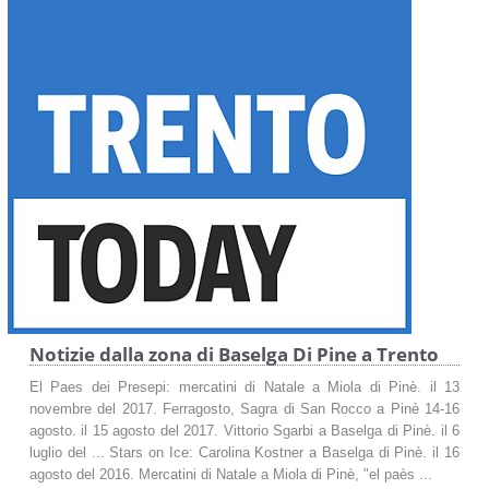
Notizie dalla zona di Baselga Di Pine a Trento
El Paes dei Presepi: mercatini di Natale a Miola di Pinè. il 13
novembre del 2017. Ferragosto, Sagra di San Rocco a Pinè 14-16
agosto. il 15 agosto del 2017. Vittorio Sgarbi a Baselga di Pinè. il 6
luglio del ... Stars on Ice: Carolina Kostner a Baselga di Pinè. il 16
agosto del 2016. Mercatini di Natale a Miola di Pinè, "el paès ...