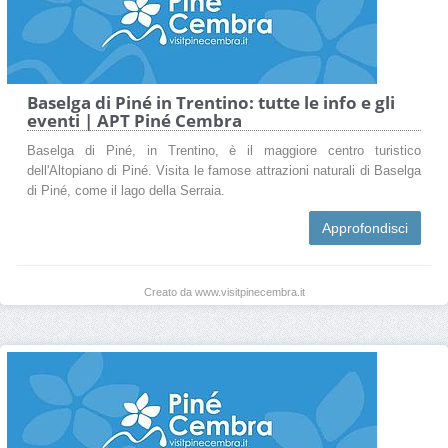
Baselga di Piné in Trentino: tutte le info e gli
eventi | APT Piné Cembra
Baselga di Piné, in Trentino, è il maggiore centro turistico
dell'Altopiano di Piné. Visita le famose attrazioni naturali di Baselga
di Piné, come il lago della Serraia.
Approfondisci
Creato da www.visitpinecembra.it