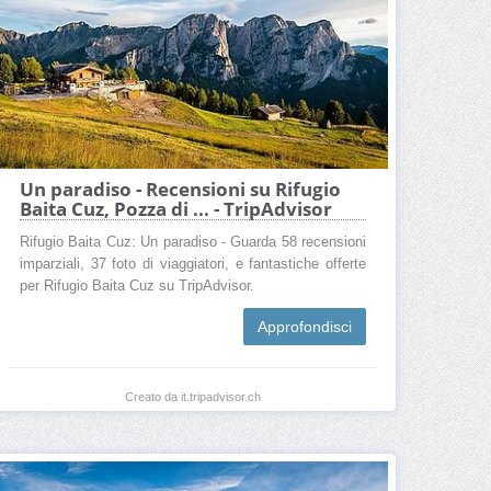
Un paradiso - Recensioni su Rifugio
Baita Cuz, Pozza di ... - TripAdvisor
Rifugio Baita Cuz: Un paradiso - Guarda 58 recensioni
imparziali, 37 foto di viaggiatori, e fantastiche offerte
per Rifugio Baita Cuz su TripAdvisor.
Approfondisci
Creato da it.tripadvisor.ch