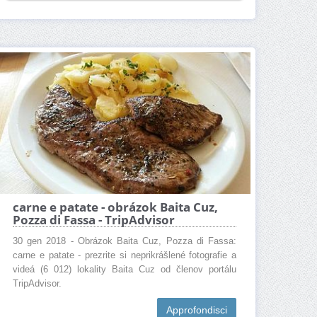
carne e patate - obrázok Baita Cuz,
Pozza di Fassa - TripAdvisor
30 gen 2018 - Obrázok Baita Cuz, Pozza di Fassa:
carne e patate - prezrite si neprikrášlené fotografie a
videá (6 012) lokality Baita Cuz od členov portálu
TripAdvisor.
Approfondisci