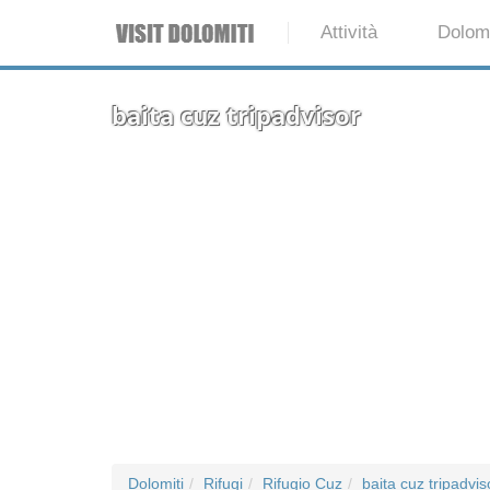
Attività
Dolomi
baita cuz tripadvisor
Dolomiti
Rifugi
Rifugio Cuz
baita cuz tripadvis