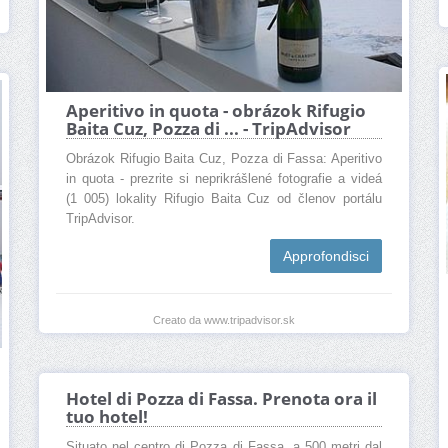
Aperitivo in quota - obrázok Rifugio
Baita Cuz, Pozza di ... - TripAdvisor
Obrázok Rifugio Baita Cuz, Pozza di Fassa: Aperitivo
in quota - prezrite si neprikrášlené fotografie a videá
(1 005) lokality Rifugio Baita Cuz od členov portálu
TripAdvisor.
Approfondisci
Creato da www.tripadvisor.sk
Hotel di Pozza di Fassa. Prenota ora il
tuo hotel!
Situato nel centro di Pozza di Fassa, a 500 metri dal