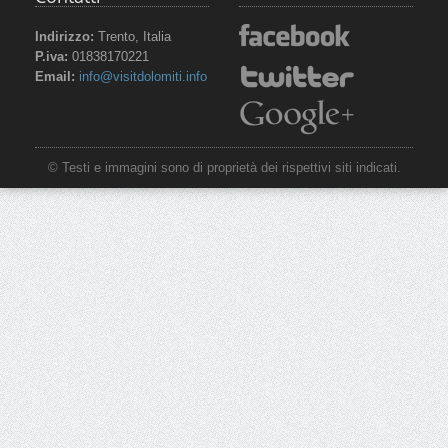
Indirizzo:
Trento, Italia
P.iva:
01838170221
Email:
info@visitdolomiti.info
© Testi e immagini sono di proprietà dei rispettivi siti indicati.