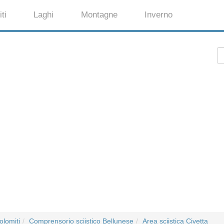
ti
Laghi
Montagne
Inverno
olomiti
Comprensorio sciistico Bellunese
Area sciistica Civetta