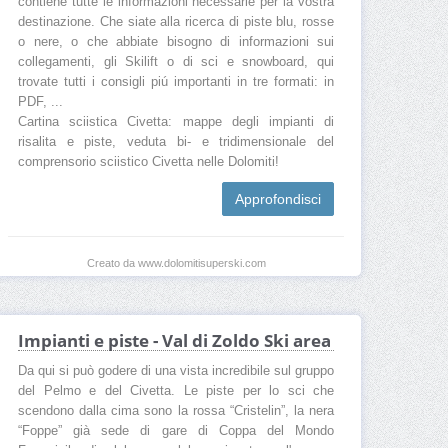
contiene tutte le informazioni necessarie per la vostra
destinazione. Che siate alla ricerca di piste blu, rosse
o nere, o che abbiate bisogno di informazioni sui
collegamenti, gli Skilift o di sci e snowboard, qui
trovate tutti i consigli piú importanti in tre formati: in
PDF, ...
Cartina sciistica Civetta: mappe degli impianti di
risalita e piste, veduta bi- e tridimensionale del
comprensorio sciistico Civetta nelle Dolomiti!
Approfondisci
Creato da www.dolomitisuperski.com
Impianti e piste - Val di Zoldo Ski area
Da qui si può godere di una vista incredibile sul gruppo
del Pelmo e del Civetta. Le piste per lo sci che
scendono dalla cima sono la rossa “Cristelin”, la nera
“Foppe” già sede di gare di Coppa del Mondo