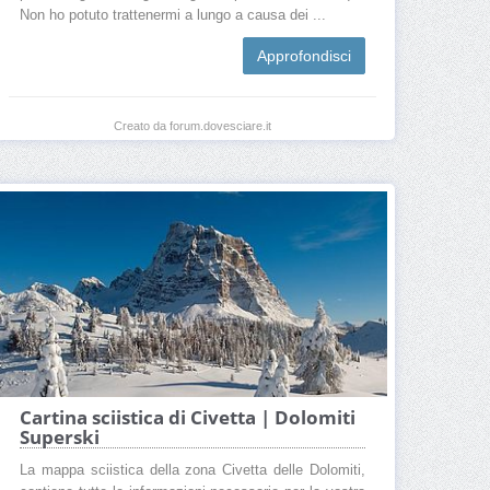
Non ho potuto trattenermi a lungo a causa dei ...
Prezzi Area sciistica Civetta
Quanta neve c'è a Area sciistica Civetta
Approfondisci
Creato da forum.dovesciare.it
Cartina sciistica di Civetta | Dolomiti
Superski
La mappa sciistica della zona Civetta delle Dolomiti,