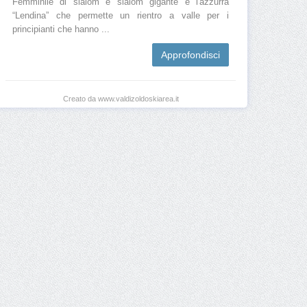
Femminile di slalom e slalom gigante e l'azzurra
“Lendina” che permette un rientro a valle per i
principianti che hanno ...
Approfondisci
Creato da www.valdizoldoskiarea.it