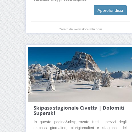
Approfondisci
Creato da www.skicivetta.com
Skipass stagionale Civetta | Dolomiti
Superski
In questa pagina&nbsp;trovate tutti i prezzi degli
skipass giornalieri, plurigiornalieri e stagionali del