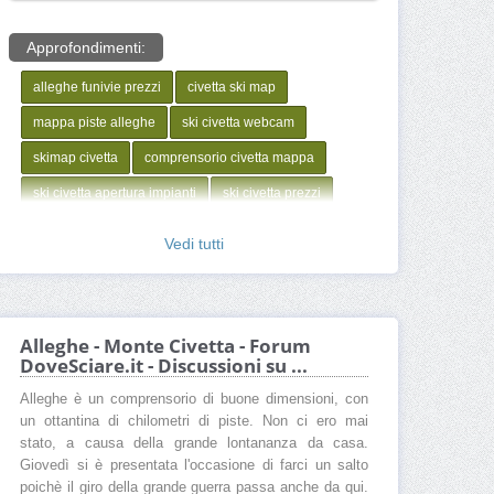
Approfondimenti:
alleghe funivie prezzi
civetta ski map
mappa piste alleghe
ski civetta webcam
skimap civetta
comprensorio civetta mappa
ski civetta apertura impianti
ski civetta prezzi
Quanto costa sciare a Area sciistica Civetta
Vedi tutti
Maestro sci Area sciistica Civetta
Corso sci Area sciistica Civetta
Apertura impianti Area sciistica Civetta
Alleghe - Monte Civetta - Forum
DoveSciare.it - Discussioni su ...
Webcam Area sciistica Civetta
Alleghe è un comprensorio di buone dimensioni, con
Skipass Area sciistica Civetta
un ottantina di chilometri di piste. Non ci ero mai
Meteo Area sciistica Civetta
stato, a causa della grande lontananza da casa.
Giovedì si è presentata l'occasione di farci un salto
Cartina Area sciistica Civetta
poichè il giro della grande guerra passa anche da qui.