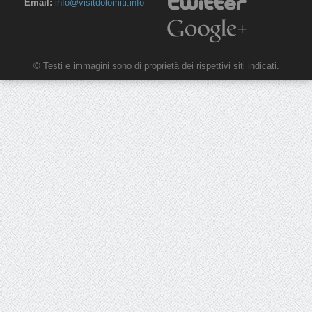
Email:
info@visitdolomiti.info
© Testi e immagini sono di proprietà dei rispettivi siti indicati.