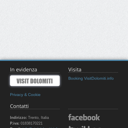
In evidenza
Visita
Booking VisitDolomiti.info
Privacy & Cookie
Contatti
Indirizzo:
Trento, Italia
P.iva:
01838170221