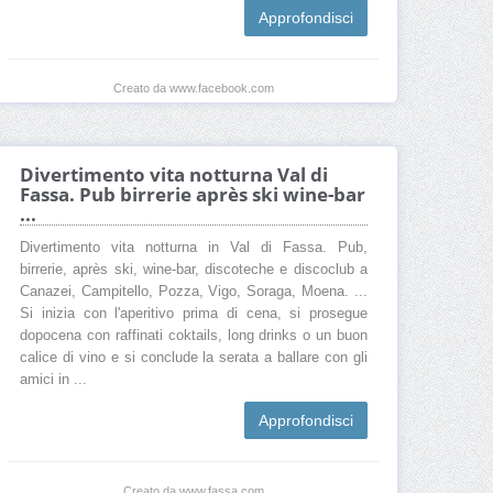
Approfondisci
Creato da www.facebook.com
Divertimento vita notturna Val di
Fassa. Pub birrerie après ski wine-bar
...
Divertimento vita notturna in Val di Fassa. Pub,
birrerie, après ski, wine-bar, discoteche e discoclub a
Canazei, Campitello, Pozza, Vigo, Soraga, Moena. ...
Si inizia con l'aperitivo prima di cena, si prosegue
dopocena con raffinati coktails, long drinks o un buon
calice di vino e si conclude la serata a ballare con gli
amici in ...
Approfondisci
Creato da www.fassa.com