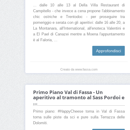
... dalle 10 alle 13 al Della Villa Restaurant di
Campitello - che invece a cena propone l'abbinamento
chic ostriche e Trentodoc - per proseguire tra
pomeriggio e serata con gli aperitivi: dalle 16 alle 20, a
La Montanara, all'International, all'enoteca Valentini e
a El Pael di Canazei mentre a Moena l'appuntamento
è al Faloria, ...
Approfondisci
Creato da www.fassa.com
Primo Piano Val di Fassa - Un
aperitivo al tramonto al Sass Pordoi e
...
Primo piano: #HappyCheese torna in Val di Fassa
torna sulle piste da sci e pure sulla Terrazza delle
Dolomiti.