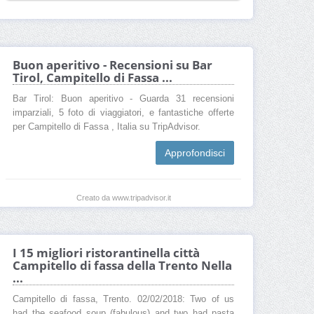
Buon aperitivo - Recensioni su Bar
Tirol, Campitello di Fassa ...
Bar Tirol: Buon aperitivo - Guarda 31 recensioni
imparziali, 5 foto di viaggiatori, e fantastiche offerte
per Campitello di Fassa , Italia su TripAdvisor.
Approfondisci
Creato da www.tripadvisor.it
I 15 migliori ristorantinella città
Campitello di fassa della Trento Nella
...
Campitello di fassa, Trento. 02/02/2018: Two of us
had the seafood soup (fabulous) and two had pasta