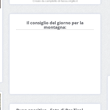
Creato da campitello-di-fassa.virgilio.it
Il consiglio del giorno per la
montagna: