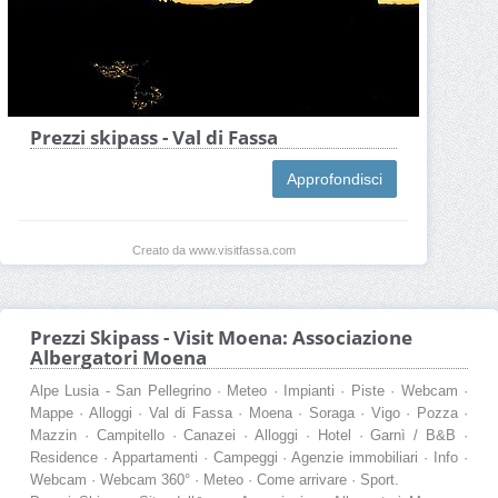
Prezzi skipass - Val di Fassa
Approfondisci
Creato da www.visitfassa.com
Prezzi Skipass - Visit Moena: Associazione
Albergatori Moena
Alpe Lusia - San Pellegrino · Meteo · Impianti · Piste · Webcam ·
Mappe · Alloggi · Val di Fassa · Moena · Soraga · Vigo · Pozza ·
Mazzin · Campitello · Canazei · Alloggi · Hotel · Garnì / B&B ·
Residence · Appartamenti · Campeggi · Agenzie immobiliari · Info ·
Webcam · Webcam 360° · Meteo · Come arrivare · Sport.