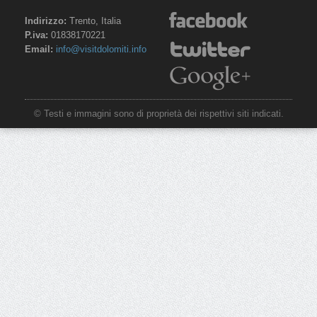
Indirizzo:
Trento, Italia
P.iva:
01838170221
Email:
info@visitdolomiti.info
© Testi e immagini sono di proprietà dei rispettivi siti indicati.