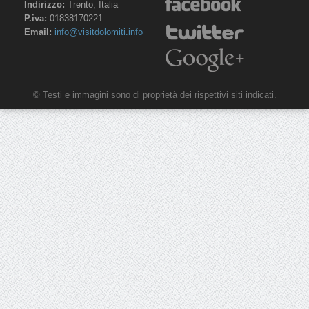
Indirizzo:
Trento, Italia
P.iva:
01838170221
Email:
info@visitdolomiti.info
© Testi e immagini sono di proprietà dei rispettivi siti indicati.