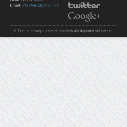
Email:
info@visitdolomiti.info
© Testi e immagini sono di proprietà dei rispettivi siti indicati.