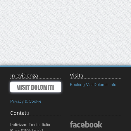
In evidenza
Visita
Booking VisitDolomiti.info
Privacy & Cookie
Contatti
Indirizzo:
Trento, Italia
P.iva:
01838170221