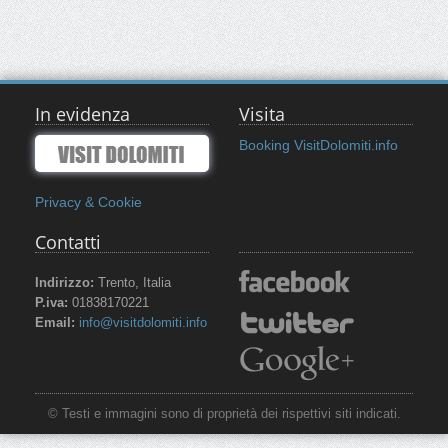
In evidenza
Visita
Booking VisitDolomiti.info
Privacy & Cookie
Contatti
Indirizzo:
Trento, Italia
P.iva:
01838170221
Email:
info@visitdolomiti.info
© Testi e immagini sono di proprietà dei rispettivi siti indicati.