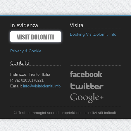
In evidenza
Visita
Booking VisitDolomiti.info
Privacy & Cookie
Contatti
Indirizzo:
Trento, Italia
P.iva:
01838170221
Email:
info@visitdolomiti.info
© Testi e immagini sono di proprietà dei rispettivi siti indicati.