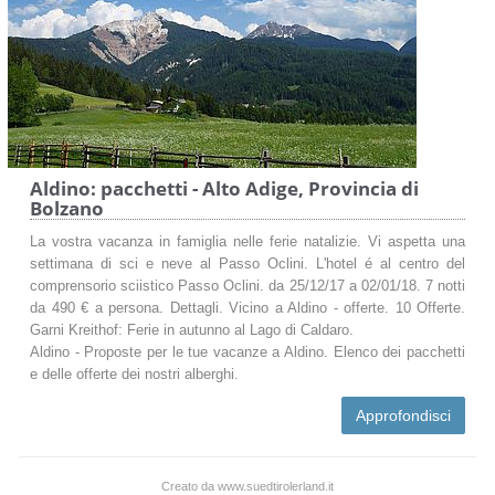
Aldino: pacchetti - Alto Adige, Provincia di
Bolzano
La vostra vacanza in famiglia nelle ferie natalizie. Vi aspetta una
settimana di sci e neve al Passo Oclini. L'hotel é al centro del
comprensorio sciistico Passo Oclini. da 25/12/17 a 02/01/18. 7 notti
da 490 € a persona. Dettagli. Vicino a Aldino - offerte. 10 Offerte.
Garni Kreithof: Ferie in autunno al Lago di Caldaro.
Aldino - Proposte per le tue vacanze a Aldino. Elenco dei pacchetti
e delle offerte dei nostri alberghi.
Approfondisci
Creato da www.suedtirolerland.it