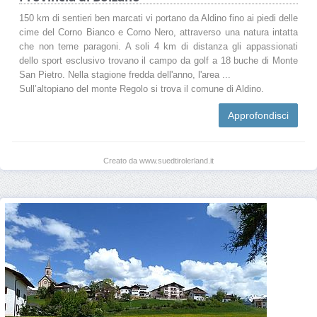
150 km di sentieri ben marcati vi portano da Aldino fino ai piedi delle
cime del Corno Bianco e Corno Nero, attraverso una natura intatta
che non teme paragoni. A soli 4 km di distanza gli appassionati
dello sport esclusivo trovano il campo da golf a 18 buche di Monte
San Pietro. Nella stagione fredda dell'anno, l'area ...
Sull’altopiano del monte Regolo si trova il comune di Aldino.
Approfondisci
Creato da www.suedtirolerland.it