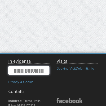
In evidenza
Visita
Booking VisitDolomiti.info
Privacy & Cookie
Contatti
Indirizzo:
Trento, Italia
P.iva:
01838170221