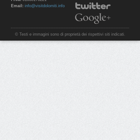
Email:
info@visitdolomiti.info
© Testi e immagini sono di proprietà dei rispettivi siti indicati.